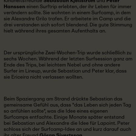
Kindheitsfreunde
Sebastian Kjellström
und
Peter
Hanssen
einen Surftrip erlebten, der ihr Leben für immer
verändern sollte. Sie wohnten in einem Surfcamp, in dem
sie Alexandre Grilo trafen. Er arbeitete im Camp und die
drei verstanden sich sofort blendend. Die gute Stimmung
hielt während ihres gesamten Aufenthalts an.
Der ursprüngliche Zwei-Wochen-Trip wurde schließlich zu
sechs Wochen. Während der letzten Surfsession ganz am
Ende des Trips, bei leichtem Nebel und ohne andere
Surfer im Lineup, wurde Sebastian und Peter klar, dass
sie Ericeira nicht verlassen wollten.
Beim Spaziergang am Strand drückte Sebastian das
gemeinsame Gefühl aus, dass "das Leben sich jeden Tag
so anfühlen sollte", was die Idee eines eigenen
Surfcamps entfachte. Einige Monate später entstand
bei Sebastian und Alexandre die Idee für Lapoint. Peter
schloss sich der Surfcamp-Idee an und kurz darauf auch
ihr alter Freund
Göran Sivertsson
.