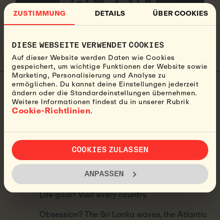
ALL STARTED
ZUSTIMMUNG
DETAILS
ÜBER COOKIES
WATCH VIDEO
DIESE WEBSEITE VERWENDET COOKIES
Auf dieser Website werden Daten wie Cookies
gespeichert, um wichtige Funktionen der Website sowie
Marketing, Personalisierung und Analyse zu
ermöglichen. Du kannst deine Einstellungen jederzeit
ändern oder die Standardeinstellungen übernehmen.
Beatrice Lindfors
Weitere Informationen findest du in unserer Rubrik
Cookie-Richtlinien
.
About the author:
My name is Beatrice, but
Bea for short, and I’ve been a writer and
content creator for Lapoint since 2022. My life
revolves around my laptop and backpack as I
COOKIES ZULASSEN
travel the world, always with a stop in Ericeira;
the camp vibe and the Portuguese sunsets
ANPASSEN
have my heart.
Life goal? Visit every country.
Obsession? The Sri Lanka waves, the Atlantic