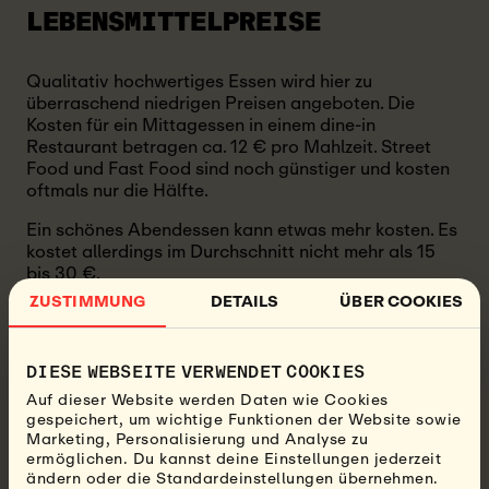
LEBENSMITTELPREISE
Qualitativ hochwertiges Essen wird hier zu
überraschend niedrigen Preisen angeboten. Die
Kosten für ein Mittagessen in einem dine-in
Restaurant betragen ca. 12 € pro Mahlzeit. Street
Food und Fast Food sind noch günstiger und kosten
oftmals nur die Hälfte.
Ein schönes Abendessen kann etwas mehr kosten. Es
kostet allerdings im Durchschnitt nicht mehr als 15
bis 30 €.
ZUSTIMMUNG
DETAILS
ÜBER COOKIES
REISEZEITEN UND
WETTERZEITEN IN
DIESE WEBSEITE VERWENDET COOKIES
Auf dieser Website werden Daten wie Cookies
PORTUGAL
gespeichert, um wichtige Funktionen der Website sowie
Marketing, Personalisierung und Analyse zu
ermöglichen. Du kannst deine Einstellungen jederzeit
Portugal ist eines der sonnigsten Länder Europas,
ändern oder die Standardeinstellungen übernehmen.