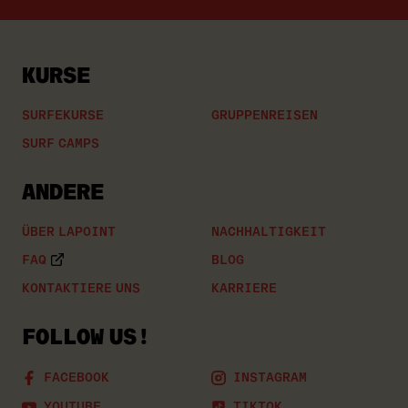
Mail
ein
KURSE
SURFEKURSE
GRUPPENREISEN
SURF CAMPS
ANDERE
ÜBER LAPOINT
NACHHALTIGKEIT
FAQ
BLOG
KONTAKTIERE UNS
KARRIERE
FOLLOW US!
FACEBOOK
INSTAGRAM
YOUTUBE
TIKTOK