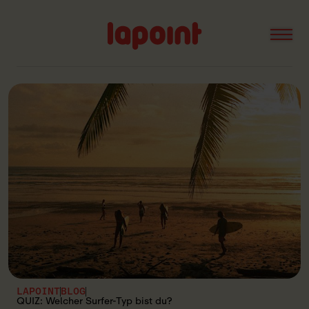
Open
Lapoint
logo
LAPOINT
BLOG
QUIZ: Welcher Surfer-Typ bist du?