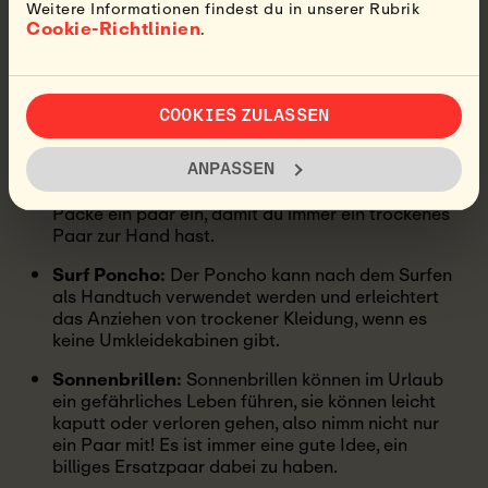
Weitere Informationen findest du in unserer Rubrik
Cookie-Richtlinien
.
COOKIES ZULASSEN
Boardshorts/Bikini:
Boardshorts oder Bikinis
ANPASSEN
sind (natürlich) unverzichtbar für deinen Surftrip!
Packe ein paar ein, damit du immer ein trockenes
Paar zur Hand hast.
Surf Poncho:
Der Poncho kann nach dem Surfen
als Handtuch verwendet werden und erleichtert
das Anziehen von trockener Kleidung, wenn es
keine Umkleidekabinen gibt.
Sonnenbrillen:
Sonnenbrillen können im Urlaub
ein gefährliches Leben führen, sie können leicht
kaputt oder verloren gehen, also nimm nicht nur
ein Paar mit! Es ist immer eine gute Idee, ein
billiges Ersatzpaar dabei zu haben.