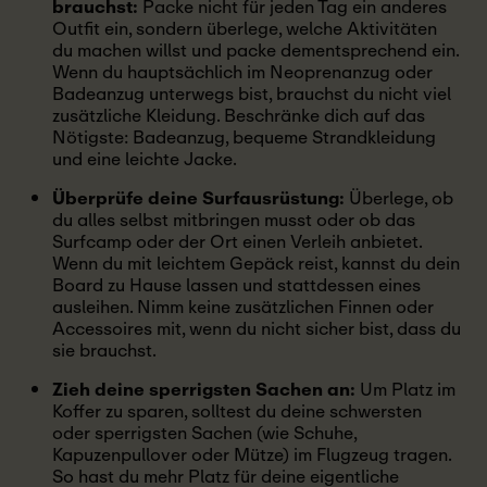
brauchst:
Packe nicht für jeden Tag ein anderes
Outfit ein, sondern überlege, welche Aktivitäten
du machen willst und packe dementsprechend ein.
Wenn du hauptsächlich im Neoprenanzug oder
Badeanzug unterwegs bist, brauchst du nicht viel
zusätzliche Kleidung. Beschränke dich auf das
Nötigste: Badeanzug, bequeme Strandkleidung
und eine leichte Jacke.
Überprüfe deine Surfausrüstung:
Überlege, ob
du alles selbst mitbringen musst oder ob das
Surfcamp oder der Ort einen Verleih anbietet.
Wenn du mit leichtem Gepäck reist, kannst du dein
Board zu Hause lassen und stattdessen eines
ausleihen. Nimm keine zusätzlichen Finnen oder
Accessoires mit, wenn du nicht sicher bist, dass du
sie brauchst.
Zieh deine sperrigsten Sachen an:
Um Platz im
Koffer zu sparen, solltest du deine schwersten
oder sperrigsten Sachen (wie Schuhe,
Kapuzenpullover oder Mütze) im Flugzeug tragen.
So hast du mehr Platz für deine eigentliche