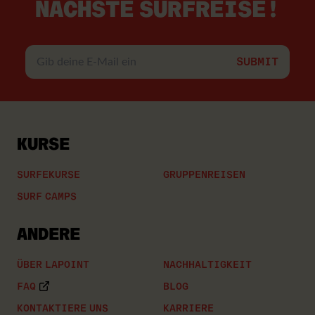
NÄCHSTE SURFREISE!
Gib
deine
E-
Mail
ein
KURSE
SURFEKURSE
GRUPPENREISEN
SURF CAMPS
ANDERE
ÜBER LAPOINT
NACHHALTIGKEIT
FAQ
BLOG
KONTAKTIERE UNS
KARRIERE