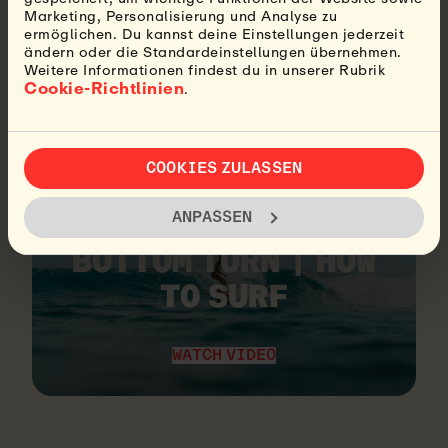
NICHT GENUG BEKOMMEN? HIER
Marketing, Personalisierung und Analyse zu
ERFÄHRST DU ALLES, WAS DU
ermöglichen. Du kannst deine Einstellungen jederzeit
WISSEN MUSST, UM DEINEN
ändern oder die Standardeinstellungen übernehmen.
Weitere Informationen findest du in unserer Rubrik
BOTTOM TURN ZU VERBESSERN
Cookie-Richtlinien
.
COOKIES ZULASSEN
VIDEO
ANPASSEN
HOW TO DO A PROPER
BOTTOM TURN | HOW
TO SURF
WATCH VIDEO