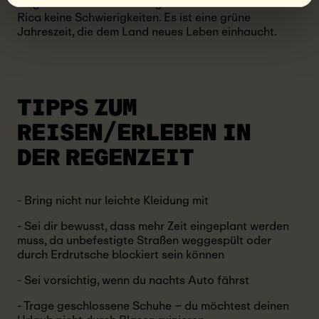
Insgesamt bereitet der Regen den Touristen in Costa
Rica keine Schwierigkeiten. Es ist eine grüne
Jahreszeit, die dem Land neues Leben einhaucht.
TIPPS ZUM
REISEN/ERLEBEN
IN
DER REGENZEIT
- Bring nicht nur leichte Kleidung mit
- Sei dir bewusst, dass mehr Zeit eingeplant werden
muss, da unbefestigte Straßen weggespült oder
durch Erdrutsche blockiert sein können
- Sei vorsichtig, wenn du nachts Auto fährst
- Trage geschlossene Schuhe – du möchtest deinen