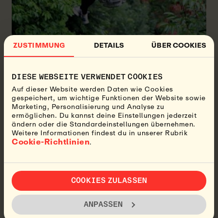
ZUSTIMMUNG
DETAILS
ÜBER COOKIES
DIESE WEBSEITE VERWENDET COOKIES
Vielen Costa-Ricanern nach ist Regen eine
willkommene Form des Niederschlags, die das Land
Auf dieser Website werden Daten wie Cookies
gespeichert, um wichtige Funktionen der Website sowie
üppiger und grüner macht. Der Zeitpunkt des Regens
Marketing, Personalisierung und Analyse zu
kann jedoch unvorhersehbar sein.
ermöglichen. Du kannst deine Einstellungen jederzeit
ändern oder die Standardeinstellungen übernehmen.
Regenschauer sind typisch für Costa Rica. Allerdings
Weitere Informationen findest du in unserer Rubrik
es können auch schwere Gewitter mit starkem Wind
Cookie-Richtlinien
.
auftreten, die Pflanzen und Tieren Schaden zufügen
können.
Manche Leute denken, dass Regen Unglück bringt. Es
COOKIES ZULASSEN
kann aber auch Spaß machen, nach draußen zu
gehen, dem Regen zu lauschen und zu sehen, wie
verschiedene Blumen anfangen zu blühen.
ANPASSEN