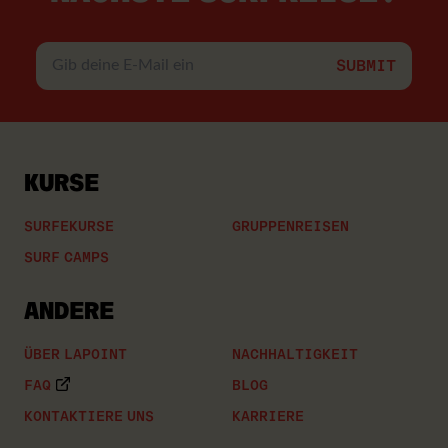
Gib
deine
E-
Mail
ein
KURSE
SURFEKURSE
GRUPPENREISEN
SURF CAMPS
ANDERE
ÜBER LAPOINT
NACHHALTIGKEIT
FAQ
BLOG
KONTAKTIERE UNS
KARRIERE