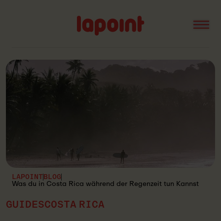
Open
Lapoint
logo
LAPOINT
BLOG
Was du in Costa Rica während der Regenzeit tun Kannst
GUIDES
COSTA RICA