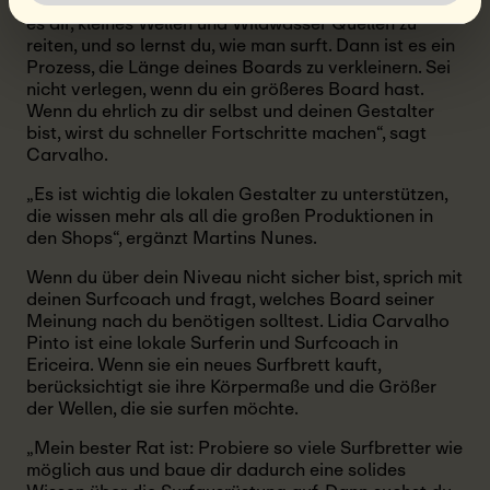
Entwicklung sein wird. Ein größeres Board ermöglicht
es dir, kleines Wellen und Wildwasser Quellen zu
reiten, und so lernst du, wie man surft. Dann ist es ein
Prozess, die Länge deines Boards zu verkleinern. Sei
nicht verlegen, wenn du ein größeres Board hast.
Wenn du ehrlich zu dir selbst und deinen Gestalter
bist, wirst du schneller Fortschritte machen“, sagt
Carvalho.
„Es ist wichtig die lokalen Gestalter zu unterstützen,
die wissen mehr als all die großen Produktionen in
den Shops“, ergänzt Martins Nunes.
Wenn du über dein Niveau nicht sicher bist, sprich mit
deinen Surfcoach und fragt, welches Board seiner
Meinung nach du benötigen solltest. Lidia Carvalho
Pinto ist eine lokale Surferin und Surfcoach in
Ericeira. Wenn sie ein neues Surfbrett kauft,
berücksichtigt sie ihre Körpermaße und die Größer
der Wellen, die sie surfen möchte.
„Mein bester Rat ist: Probiere so viele Surfbretter wie
möglich aus und baue dir dadurch eine solides