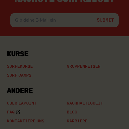
Gib
deine
E-
Mail
ein
KURSE
SURFEKURSE
GRUPPENREISEN
SURF CAMPS
ANDERE
ÜBER LAPOINT
NACHHALTIGKEIT
FAQ
BLOG
KONTAKTIERE UNS
KARRIERE