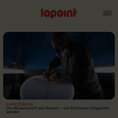
Open
Lapoint
logo
LAPOINT
BLOG
Die Wissenschaft des Surfens – wie Surfbretter hergestellt
werden